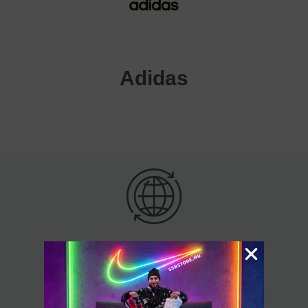
Adidas
Bárhová Magyarországon
60.000 Ft felett ingyenes kiszállítás