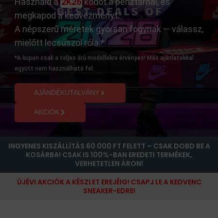
Használd a
2K26
kódot a pénztárnál, és
megkapod a kedvezményt.
A népszerű méretek gyorsan fogynak — válassz,
mielőtt lecsúszol róla.*
*A kupon csak a teljes árú modellekre érvényes! Más ajánlatokkal
együtt nem használható fel.
AJÁNDÉKUTALVÁNY
AKCIÓK
INGYENES KISZÁLLÍTÁS 60 000 FT FELETT – CSAK DOBD BE A
KOSÁRBA! CSAK IS 100%-BAN EREDETI TERMÉKEK,
VERHETETLEN ÁRON!
ÚJÉVI AKCIÓK A KÉSZLET EREJÉIG! CSAPJ LE A KEDVENC
SNEAKER-EDRE!