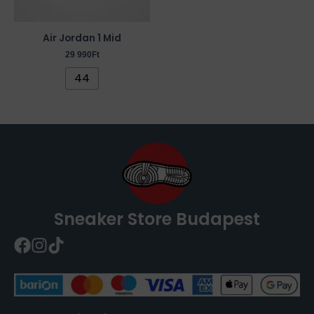
változatok
a
Air Jordan 1 Mid
termékoldalon
29 990
Ft
választhatók
44
ki
Sneaker Store Budapest