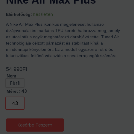
Készleten
Elérhetőség:
A Nike Air Max Plus ikonikus megjelenését hullámzó
dizájnvonalai és markáns TPU kerete határozza meg, amely
az utcai stílus egyik meghatározó darabjává tette. Tuned Air
technológiája célzott párnázást és stabilitást kínál a
mindennapi kényelemért. Ez a modell egyszerre retró és
futurisztikus, feltűnő választás a sneakerrajongók számára.
54 990
Ft
Nem
Férfi
: 43
Méret
43
Kosárba Teszem