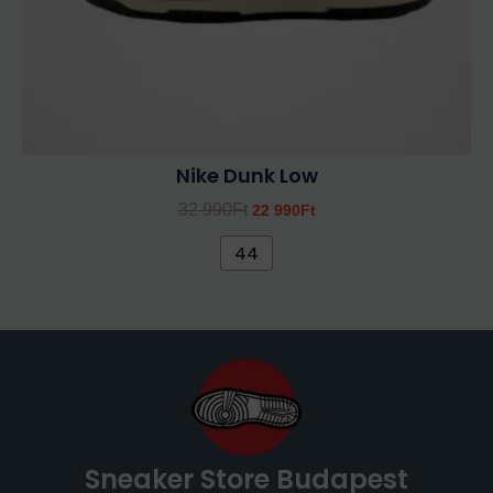
ki
Nike Dunk Low
32 990
Ft
22 990
Ft
44
Sneaker Store Budapest