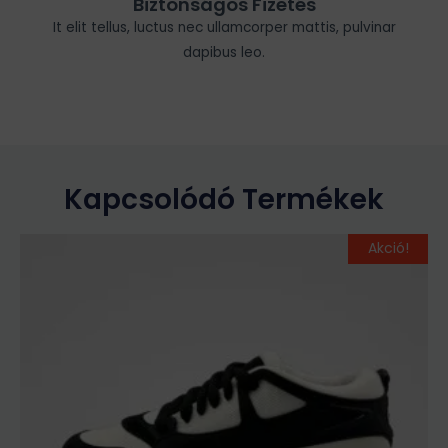
Biztonságos Fizetés
It elit tellus, luctus nec ullamcorper mattis, pulvinar
dapibus leo.
Kapcsolódó Termékek
Original
Current
Ennek
Akció!
price
price
a
was:
is:
terméknek
34
24
több
990Ft.
990Ft.
variációja
van.
A
változatok
a