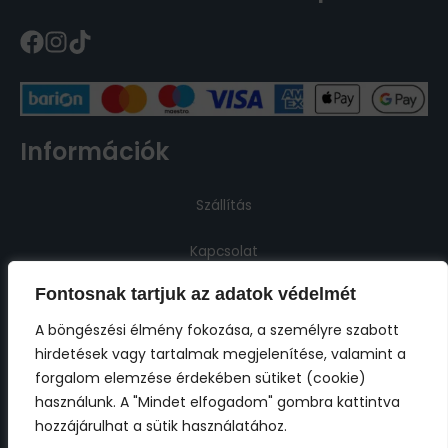
Információk
Szállítás
Kapcsolat
Fontosnak tartjuk az adatok védelmét
Jogi információk
A böngészési élmény fokozása, a személyre szabott
hirdetések vagy tartalmak megjelenítése, valamint a
Impresszum
forgalom elemzése érdekében sütiket (cookie)
használunk. A "Mindet elfogadom" gombra kattintva
ÁSZF
hozzájárulhat a sütik használatához.