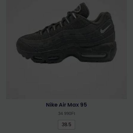
több
variációja
van.
A
változatok
a
termékoldalon
választhatók
ki
Nike Air Max 95
34 990
Ft
38.5