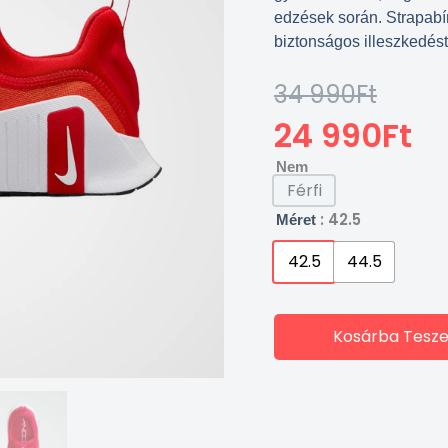
edzések során. Strapabí
biztonságos illeszkedés
34 990
Ft
Original
Current
Price
Price
24 990
Ft
Was:
Is:
Nem
34
24
Férfi
990Ft.
990Ft.
: 42.5
Méret
42.5
44.5
Kosárba Tesz