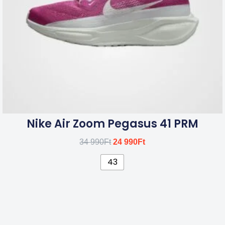
a
termékoldalon
választhatók
ki
Nike Air Zoom Pegasus 41 PRM
34 990
Ft
24 990
Ft
43