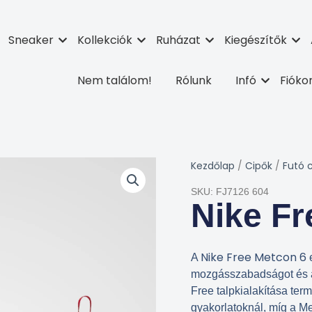
Sneaker
Kollekciók
Ruházat
Kiegészítők
Nem találom!
Rólunk
Infó
Fiók
Kezdőlap
/
Cipők
/
Futó 
SKU: FJ7126 604
Nike Fr
Nike Free Metcon 6
A
e
mozgásszabadságot és a 
Free talpkialakítása ter
gyakorlatoknál, míg a Me