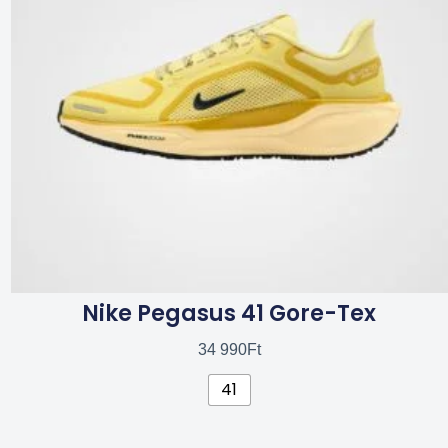
van.
A
változatok
a
termékoldalon
választhatók
ki
Nike Pegasus 41 Gore-Tex
34 990
Ft
41