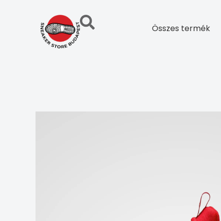
Skip
to
Összes termék
content