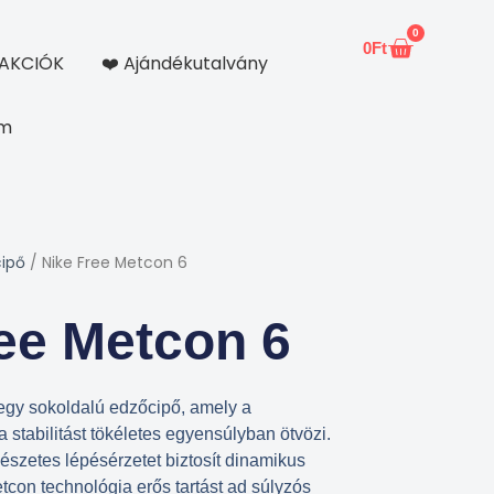
0
0
Ft
Kosár
AKCIÓK
❤️ Ajándékutalvány
om
cipő
/ Nike Free Metcon 6
ee Metcon 6
gy sokoldalú edzőcipő, amely a
stabilitást tökéletes egyensúlyban ötvözi.
mészetes lépésérzetet biztosít dinamikus
tcon technológia erős tartást ad súlyzós