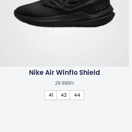
a
termékoldalon
választhatók
ki
Nike Air Winflo Shield
29 990
Ft
41
42
44