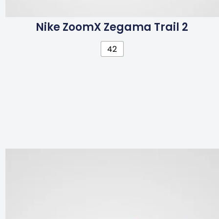
Nike ZoomX Zegama Trail 2
42
Ennek
a
terméknek
több
variációja