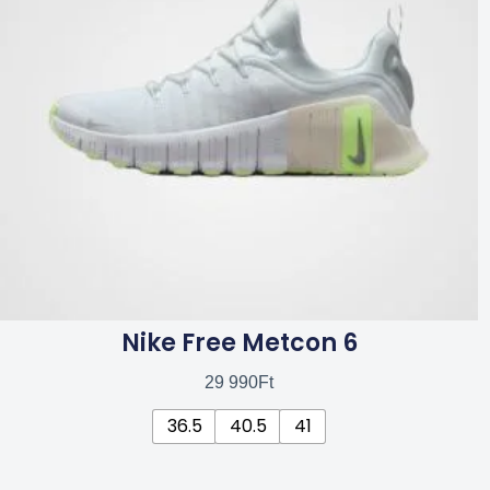
van.
A
változatok
a
termékoldalon
választhatók
ki
Nike Free Metcon 6
29 990
Ft
36.5
40.5
41