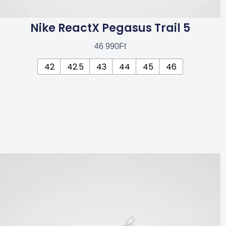
Nike ReactX Pegasus Trail 5
46 990
Ft
42
42.5
43
44
45
46
Ennek
a
terméknek
több
variációja