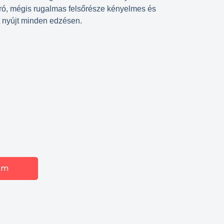
ró, mégis rugalmas felsőrésze kényelmes és
t nyújt minden edzésen.
em