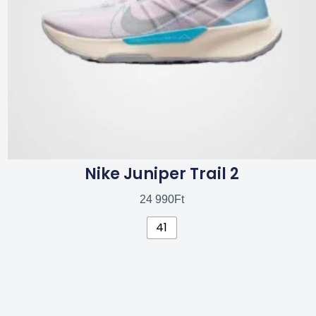
a
termékoldalon
választhatók
ki
Nike Juniper Trail 2
24 990
Ft
41