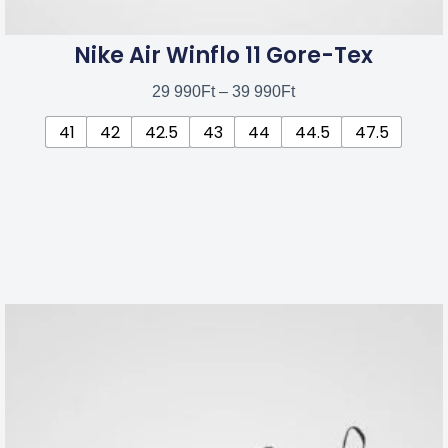
Nike Air Winflo 11 Gore-Tex
29 990
Ft
–
39 990
Ft
41
42
42.5
43
44
44.5
47.5
Ennek
a
terméknek
több
variációja