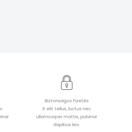
Biztonságos Fizetés
ec
It elit tellus, luctus nec
inar
ullamcorper mattis, pulvinar
dapibus leo.