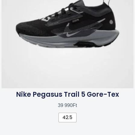
van.
A
változatok
a
termékoldalon
választhatók
ki
Nike Pegasus Trail 5 Gore-Tex
39 990
Ft
42.5