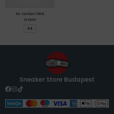
változatok
a
Air Jordan 1 Mid
termékoldalon
29 990
Ft
választhatók
44
ki
Sneaker Store Budapest