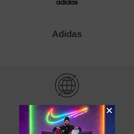
Adidas
Bárhová Magyarországon
60.000 Ft felett ingyenes kiszállítás