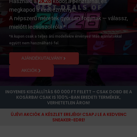
Használd a
2K26
kódot a pénztárnál, és
megkapod a kedvezményt.
A népszerű méretek gyorsan fogynak — válassz,
mielőtt lecsúszol róla.*
*A kupon csak a teljes árú modellekre érvényes! Más ajánlatokkal
együtt nem használható fel.
AJÁNDÉKUTALVÁNY
AKCIÓK
INGYENES KISZÁLLÍTÁS 60 000 FT FELETT – CSAK DOBD BE A
KOSÁRBA! CSAK IS 100%-BAN EREDETI TERMÉKEK,
VERHETETLEN ÁRON!
ÚJÉVI AKCIÓK A KÉSZLET EREJÉIG! CSAPJ LE A KEDVENC
SNEAKER-EDRE!