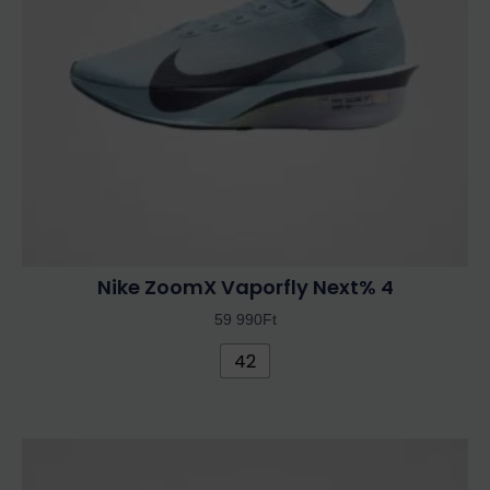
változatok
a
termékoldalon
választhatók
ki
Nike ZoomX Vaporfly Next% 4
59 990
Ft
42
Ennek
a