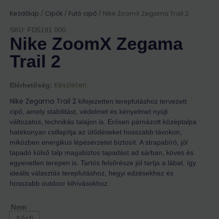
Kezdőlap
/
Cipők
/
Futó cipő
/ Nike ZoomX Zegama Trail 2
SKU: FD5191 800
Nike ZoomX Zegama
Trail 2
Készleten
Elérhetőség:
Nike Zegama Trail 2
kifejezetten terepfutáshoz tervezett
cipő, amely stabilitást, védelmet és kényelmet nyújt
változatos, technikás talajon is. Erősen párnázott középtalpa
hatékonyan csillapítja az ütődéseket hosszabb távokon,
miközben energikus lépésérzetet biztosít. A strapabíró, jól
tapadó külső talp magabiztos tapadást ad sárban, köves és
egyenetlen terepen is. Tartós felsőrésze jól tartja a lábat, így
ideális választás terepfutáshoz, hegyi edzésekhez és
hosszabb outdoor kihívásokhoz.
Nem
Férfi