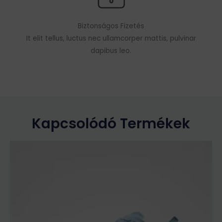
Biztonságos Fizetés
It elit tellus, luctus nec ullamcorper mattis, pulvinar
dapibus leo.
Kapcsolódó Termékek
Ennek
a
terméknek
több
variációja
van.
A