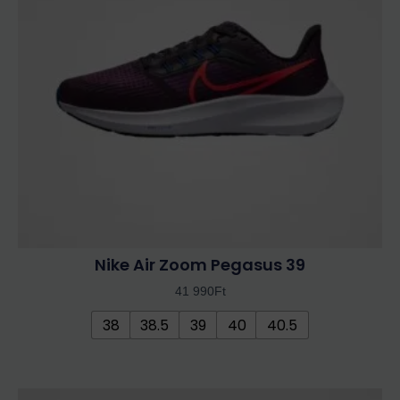
van.
A
változatok
a
termékoldalon
választhatók
ki
Nike Air Zoom Pegasus 39
41 990
Ft
38
38.5
39
40
40.5
Ennek