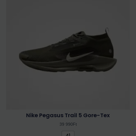
terméknek
több
variációja
van.
A
változatok
a
termékoldalon
választhatók
ki
Nike Pegasus Trail 5 Gore-Tex
39 990
Ft
41