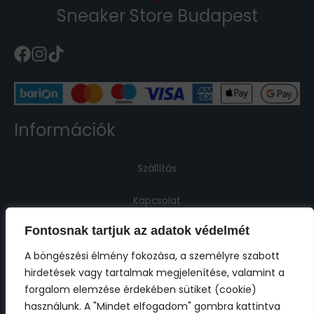
Sneaker Store Budapest
Információk
Szállítás
Kapcsolat
Fontosnak tartjuk az adatok védelmét
Jogi információk
A böngészési élmény fokozása, a személyre szabott
hirdetések vagy tartalmak megjelenítése, valamint a
Impresszum
forgalom elemzése érdekében sütiket (cookie)
használunk. A "Mindet elfogadom" gombra kattintva
ÁSZF