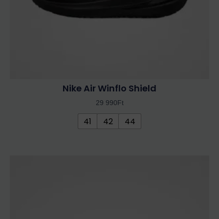
választhatók
ki
Nike Air Winflo Shield
29 990
Ft
41
42
44
Ennek
a
terméknek
több
variációja