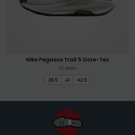
termékoldalon
választhatók
ki
Nike Pegasus Trail 5 Gore-Tex
37 990
Ft
38.5
41
42.5