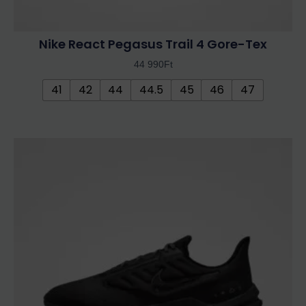
Nike React Pegasus Trail 4 Gore-Tex
44 990
Ft
41
42
44
44.5
45
46
47
Ennek
a
terméknek
több
variációja
van.
A
változatok
a
termékoldalon