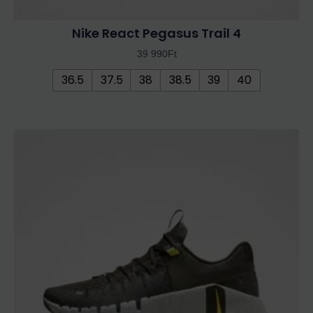
Nike React Pegasus Trail 4
39 990
Ft
36.5
37.5
38
38.5
39
40
Ennek
a
terméknek
több
variációja
van.
A
változatok
a
termékoldalon
választhatók