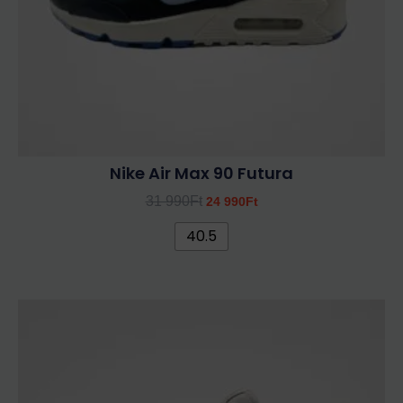
termékoldalon
választhatók
ki
Nike Air Max 90 Futura
31 990
Ft
24 990
Ft
40.5
Ennek
a
terméknek
több
variációja