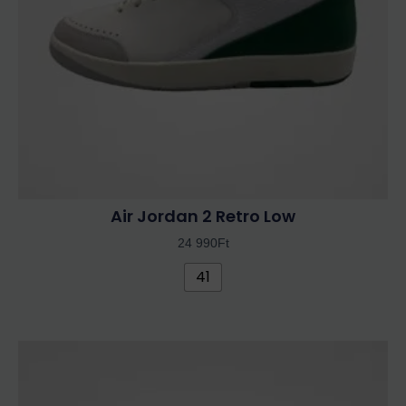
a
termékoldalon
választhatók
ki
Air Jordan 2 Retro Low
24 990
Ft
41
Ennek
a
terméknek