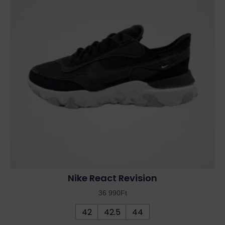
több
variációja
van.
A
változatok
a
termékoldalon
választhatók
ki
Nike React Revision
36 990
Ft
42
42.5
44