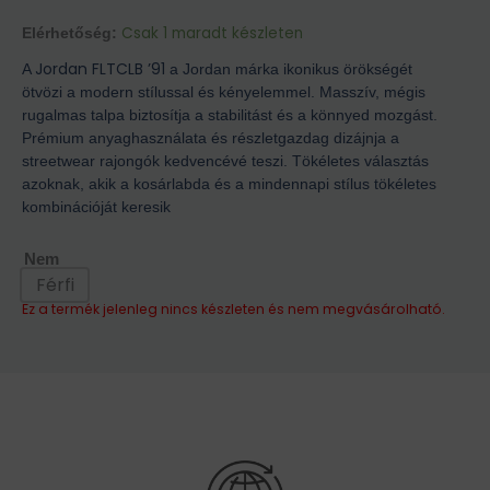
Csak 1 maradt készleten
Elérhetőség:
Jordan FLTCLB ’91
A
a Jordan márka ikonikus örökségét
ötvözi a modern stílussal és kényelemmel. Masszív, mégis
rugalmas talpa biztosítja a stabilitást és a könnyed mozgást.
Prémium anyaghasználata és részletgazdag dizájnja a
streetwear rajongók kedvencévé teszi. Tökéletes választás
azoknak, akik a kosárlabda és a mindennapi stílus tökéletes
kombinációját keresik
Nem
Férfi
Ez a termék jelenleg nincs készleten és nem megvásárolható.