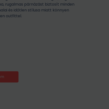
ha, rugalmas párnázást biztosít minden
nalai és időtlen stílusa miatt könnyen
n outfittel.
em