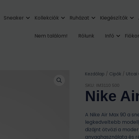
Sneaker
Kollekciók
Ruházat
Kiegészítők
Nem találom!
Rólunk
Infó
Fiók
Kezdőlap
/
Cipők
/
Utcai
SKU: IM3110 500
Nike Ai
A Nike Air Max 90 a s
legkedveltebb modellj
dizájnt ötvözi a mod
anyaghasználata és ré