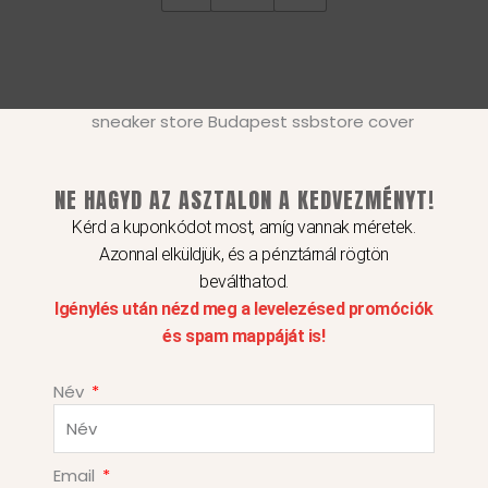
van.
A
változatok
a
termékoldalon
választhatók
Ennek
NE HAGYD AZ ASZTALON A KEDVEZMÉNYT!
ki
a
Nike Downshifter 12
Kérd a kuponkódot most, amíg vannak méretek.
terméknek
Azonnal elküldjük, és a pénztárnál rögtön
21 990
Ft
több
beválthatod.
Igénylés után nézd meg a levelezésed promóciók
variációja
37.5
és spam mappáját is!
van.
A
Név
változatok
a
termékoldalon
Email