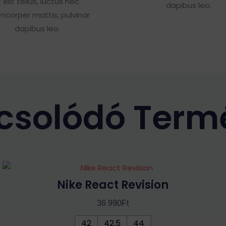
t elit tellus, luctus nec
dapibus leo.
amcorper mattis, pulvinar
dapibus leo.
csolódó Term
Ennek
a
Nike React Revision
terméknek
36 990
Ft
több
variációja
42
42.5
44