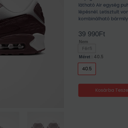
látható Air egység pu
lépésnél. Letisztult vo
kombinálható bármilye
39 990
Ft
Nem
Férfi
: 40.5
Méret
40.5
Kosárba Tesz