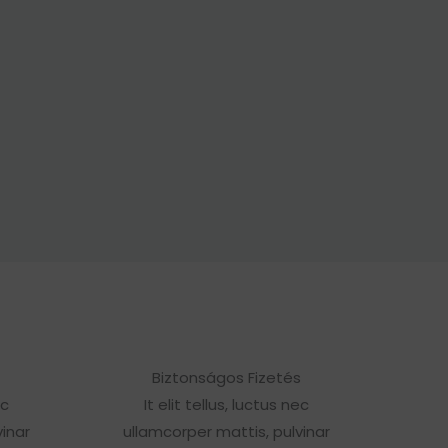
Biztonságos Fizetés
ec
It elit tellus, luctus nec
inar
ullamcorper mattis, pulvinar