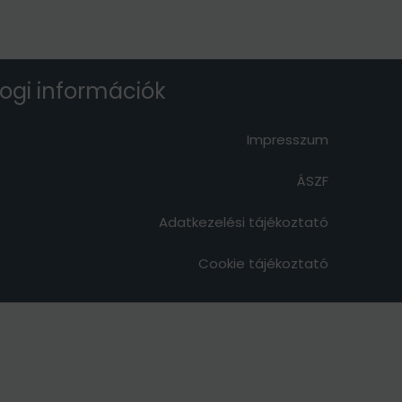
van.
A
változatok
a
ogi információk
termékoldalon
választhatók
Impresszum
ki
ÁSZF
Adatkezelési tájékoztató
Cookie tájékoztató