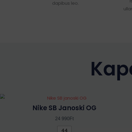
I
dapibus leo.
ull
Kap
Ennek
a
Nike SB Janoski OG
terméknek
24 990
Ft
több
variációja
44