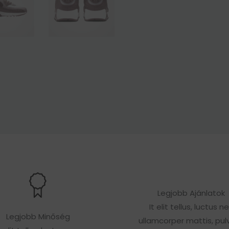
Legjobb Ajánlatok
It elit tellus, luctus n
Legjobb Minőség
ullamcorper mattis, pulv