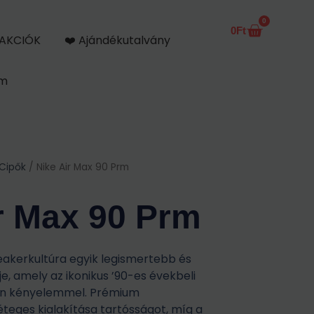
0
0
Ft
Kosár
AKCIÓK
❤️ Ajándékutalvány
om
 Cipők
/ Nike Air Max 90 Prm
r Max 90 Prm
neakerkultúra egyik legismertebb és
e, amely az ikonikus ’90-es évekbeli
ern kényelemmel. Prémium
teges kialakítása tartósságot, míg a