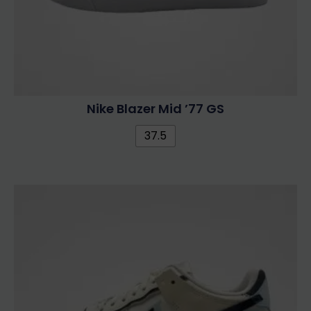
Nike Blazer Mid ’77 GS
37.5
Ennek
a
terméknek
több
variációja
van.
A