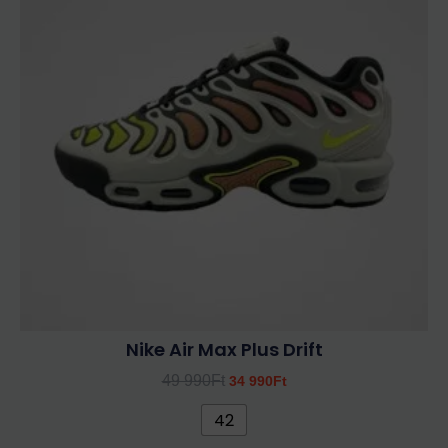
több
990Ft.
990Ft.
variációja
van.
A
változatok
a
termékoldalon
választhatók
ki
Nike Air Max Plus Drift
49 990
Ft
34 990
Ft
42