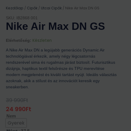
Kezdőlap
/
Cipők
/
Utcai Cipők
/ Nike Air Max DN GS
SKU: IB2868 001
Nike Air Max DN GS
Készleten
Elérhetőség:
A Nike Air Max DN a legújabb generációs Dynamic Air
technológiával érkezik, amely négy légcsatornás
rendszerével sima és rugalmas járást biztosít. Futurisztikus
dizájnja, haptikus textil felsőrésze és TPU merevítése
modern megjelenést és kiváló tartást nyújt. Ideális választás
azoknak, akik a stílust és az innovációt keresik egy
sneakerben.
39 990
Ft
Original
Current
Price
Price
24 990
Ft
Was:
Is:
Nem
39
24
990Ft.
990Ft.
Gyerek