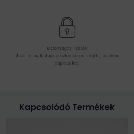
Biztonságos Fizetés
It elit tellus, luctus nec ullamcorper mattis, pulvinar
dapibus leo.
Kapcsolódó Termékek
Ennek
a