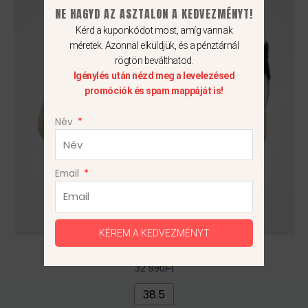
NE HAGYD AZ ASZTALON A KEDVEZMÉNYT!
több
Kérd a kuponkódot most, amíg vannak
variációja
méretek. Azonnal elküldjük, és a pénztárnál
van.
rögtön beválthatod.
A
Igénylés után nézd meg a levelezésed
változatok
promóciók és spam mappáját is!
a
termékoldalon
Név
választhatók
ki
Email
KÉREM A KEDVEZMÉNYT
Nike Air Force 1 Low ’07
32 990
Ft
38.5