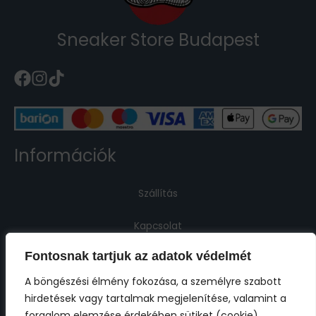
Sneaker Store Budapest
Információk
Szállítás
Kapcsolat
Fontosnak tartjuk az adatok védelmét
Jogi információk
A böngészési élmény fokozása, a személyre szabott
hirdetések vagy tartalmak megjelenítése, valamint a
Impresszum
forgalom elemzése érdekében sütiket (cookie)