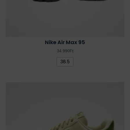
ki
Nike Air Max 95
34 990
Ft
38.5