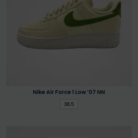
Nike Air Force 1 Low ’07 NN
38.5
Ennek
a