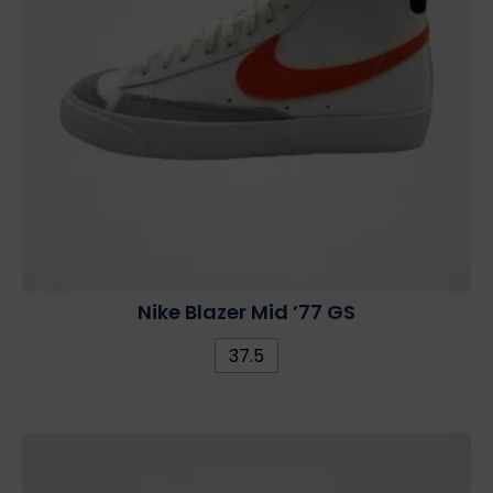
Nike Blazer Mid ’77 GS
37.5
Ennek
a