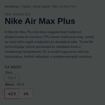
Kezdőlap
/
Cipők
/
Utcai Cipők
/ Nike Air Max Plus
SKU: IH4459 025
Nike Air Max Plus
A Nike Air Max Plus ikonikus megjelenését hullámzó
dizájnvonalai és markáns TPU kerete határozza meg, amely
az utcai stílus egyik meghatározó darabjává tette. Tuned Air
technológiája célzott párnázást és stabilitást kínál a
mindennapi kényelemért. Ez a modell egyszerre retró és
futurisztikus, feltűnő választás a sneakerrajongók számára.
54 990
Ft
Nem
Férfi
: 42.5
Méret
42.5
45