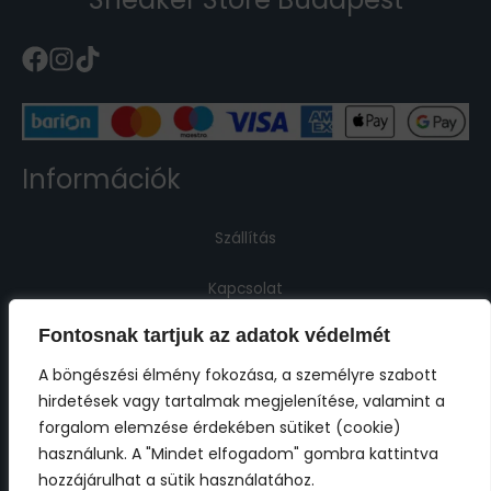
Információk
Szállítás
Kapcsolat
Fontosnak tartjuk az adatok védelmét
Jogi információk
A böngészési élmény fokozása, a személyre szabott
hirdetések vagy tartalmak megjelenítése, valamint a
Impresszum
forgalom elemzése érdekében sütiket (cookie)
használunk. A "Mindet elfogadom" gombra kattintva
ÁSZF
hozzájárulhat a sütik használatához.