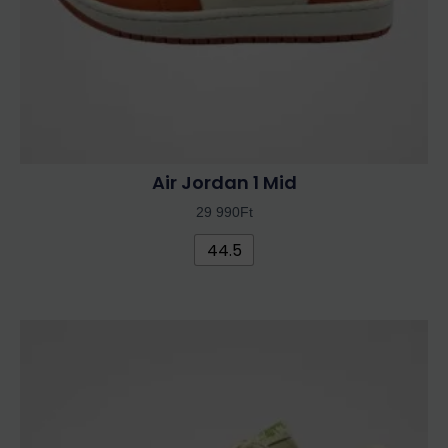
választhatók
ki
Air Jordan 1 Mid
29 990
Ft
44.5