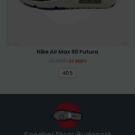
választhatók
ki
Nike Air Max 90 Futura
31 990
Ft
24 990
Ft
40.5
Sneaker Store Budapest