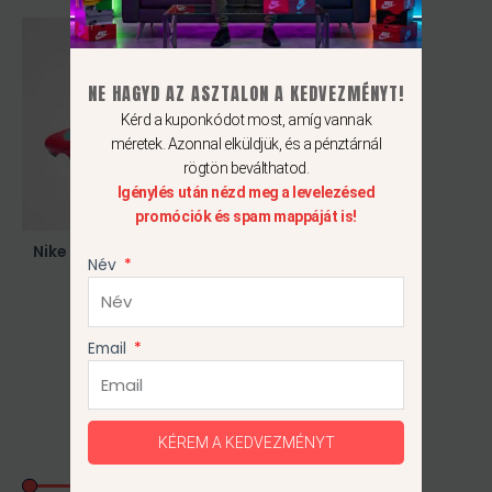
Ennek
a
terméknek
NE HAGYD AZ ASZTALON A KEDVEZMÉNYT!
több
Kérd a kuponkódot most, amíg vannak
variációja
méretek. Azonnal elküldjük, és a pénztárnál
van.
rögtön beválthatod.
Igénylés után nézd meg a levelezésed
A
promóciók és spam mappáját is!
változatok
a
Nike Superfly 10 Elite AG-
Név
Pro
termékoldalon
46 990
Ft
választhatók
45
ki
Email
1
2
3
4
→
KÉREM A KEDVEZMÉNYT