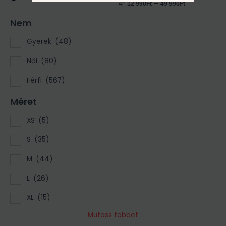
Ár:
—
12 990Ft
49 990Ft
Nem
Gyerek
(48)
Női
(80)
Férfi
(567)
Méret
XS
(5)
S
(35)
M
(44)
L
(26)
XL
(15)
Mutass többet