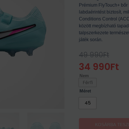
Prémium FlyTouch+ bőr f
labdaérintést biztosít, 
Conditions Control (ACC
között megbízható tapadá
talpszerkezete természe
játék során.
49 990
Ft
Original
Current
Price
Price
34 990
Ft
Was:
Is:
Nem
49
34
Férfi
990Ft.
990Ft.
Méret
45
KOSÁRBA TES