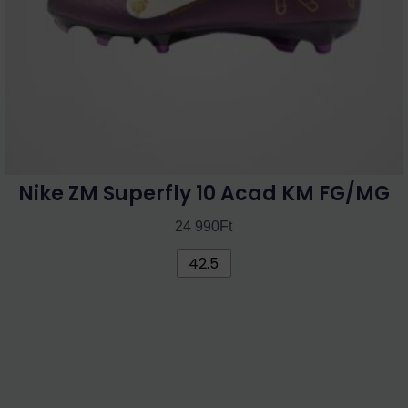
termékoldalon
választhatók
ki
Nike ZM Superfly 10 Acad KM FG/MG
24 990
Ft
42.5