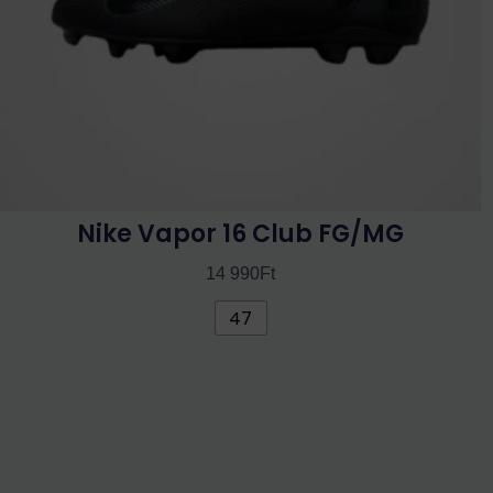
termékoldalon
választhatók
ki
Nike Vapor 16 Club FG/MG
14 990
Ft
47