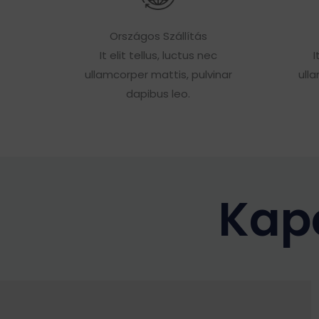
Országos Szállítás
It elit tellus, luctus nec
I
ullamcorper mattis, pulvinar
ull
dapibus leo.
Kap
Ennek
a