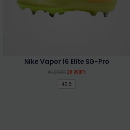
termékoldalon
választhatók
ki
Nike Vapor 16 Elite SG-Pro
49 990
Ft
29 990
Ft
40.5