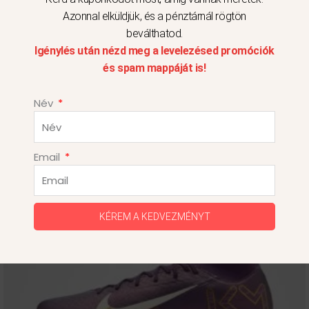
Azonnal elküldjük, és a pénztárnál rögtön
41
beválthatod.
Igénylés után nézd meg a levelezésed promóciók
és spam mappáját is!
Név
Ennek
Email
a
terméknek
több
KÉREM A KEDVEZMÉNYT
variációja
van.
A
változatok
a