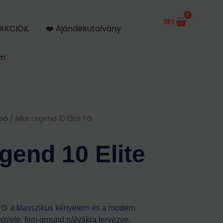
0
0
Ft
Kosár
AKCIÓK
❤️ Ajándékutalvány
om
ipő
/ Nike Legend 10 Elite FG
gend 10 Elite
 FG
a klasszikus kényelem és a modern
vözete, firm ground pályákra tervezve.