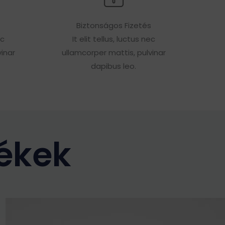
Biztonságos Fizetés
ec
It elit tellus, luctus nec
inar
ullamcorper mattis, pulvinar
dapibus leo.
ékek
Ennek
a