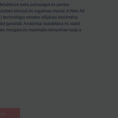
elsőrésze extra puhaságot és pontos
miközben könnyű és rugalmas marad. A Nike All
) technológia minden időjárási körülmény
st garantál. Anatómiai kialakítása és stabil
tes mozgást és maximális kényelmet nyújt a
ZEM