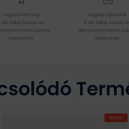
Legjobb Minőség
Legjobb Ajánlatok
t elit tellus, luctus nec
It elit tellus, luctus n
amcorper mattis, pulvinar
ullamcorper mattis, pulv
dapibus leo.
dapibus leo.
csolódó Term
Ennek
Original
Current
Akció!
price
price
a