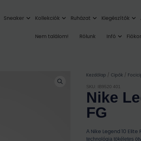
Sneaker
Kollekciók
Ruházat
Kiegészítők
Nem találom!
Rólunk
Infó
Fiók
Kezdőlap
/
Cipők
/
Focic
SKU: IB9520 401
Nike Le
FG
Nike Legend 10 Elite
A
technológia tökéletes öt