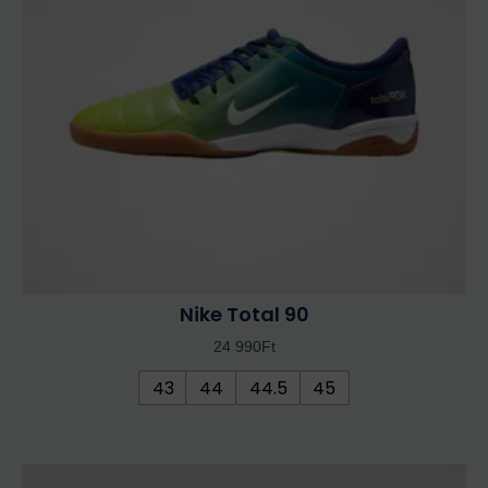
A
változatok
a
termékoldalon
választhatók
ki
Nike Total 90
24 990
Ft
43
44
44.5
45
Ennek