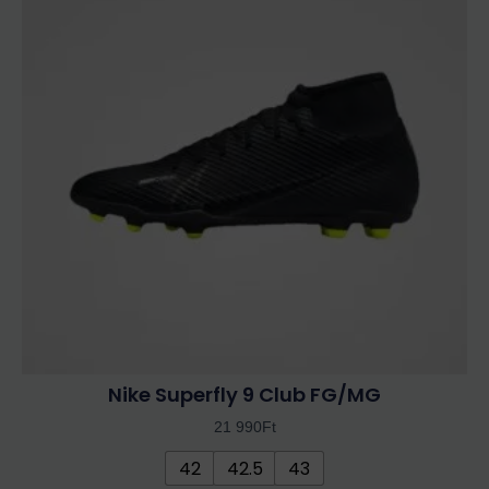
több
variációja
van.
A
változatok
a
termékoldalon
választhatók
ki
Nike Superfly 9 Club FG/MG
21 990
Ft
42
42.5
43