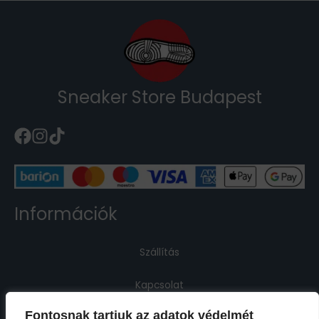
Sneaker Store Budapest
Információk
Szállítás
Kapcsolat
Fontosnak tartjuk az adatok védelmét