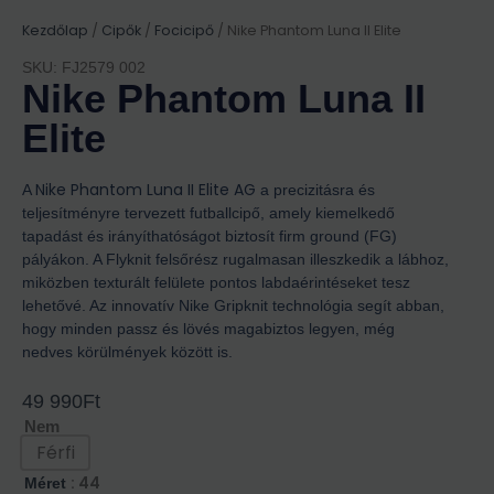
Kezdőlap
/
Cipők
/
Focicipő
/ Nike Phantom Luna II Elite
SKU: FJ2579 002
Nike Phantom Luna II
Elite
Nike Phantom Luna II Elite AG
A
a precizitásra és
teljesítményre tervezett futballcipő, amely kiemelkedő
tapadást és irányíthatóságot biztosít firm ground (FG)
pályákon. A Flyknit felsőrész rugalmasan illeszkedik a lábhoz,
miközben texturált felülete pontos labdaérintéseket tesz
lehetővé. Az innovatív Nike Gripknit technológia segít abban,
hogy minden passz és lövés magabiztos legyen, még
nedves körülmények között is.
49 990
Ft
Nem
Férfi
: 44
Méret