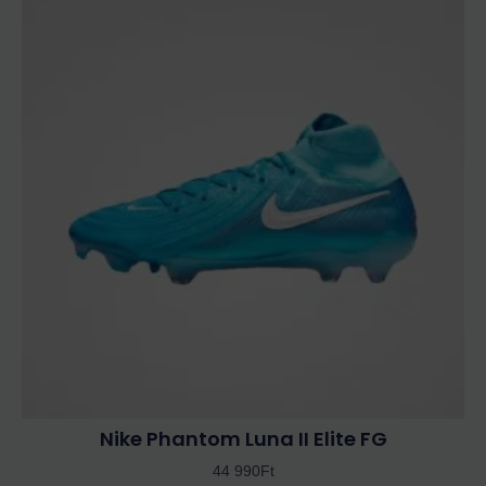
a
terméknek
több
variációja
van.
A
változatok
a
termékoldalon
választhatók
ki
Nike Phantom Luna II Elite FG
44 990
Ft