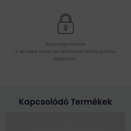
Biztonságos Fizetés
It elit tellus, luctus nec ullamcorper mattis, pulvinar
dapibus leo.
Kapcsolódó Termékek
Ennek
a
terméknek