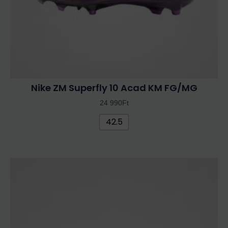
választhatók
ki
Nike ZM Superfly 10 Acad KM FG/MG
24 990
Ft
42.5
Ennek
a
terméknek
több
variációja
van.