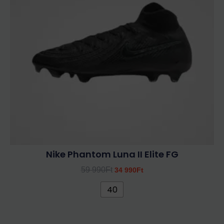
van.
A
változatok
a
termékoldalon
választhatók
ki
Nike Phantom Luna II Elite FG
59 990
Ft
34 990
Ft
40