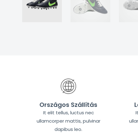
Országos Szállítás
L
It elit tellus, luctus nec
I
ullamcorper mattis, pulvinar
ull
dapibus leo.