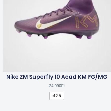
van.
A
változatok
a
termékoldalon
választhatók
ki
Nike ZM Superfly 10 Acad KM FG/MG
24 990
Ft
42.5