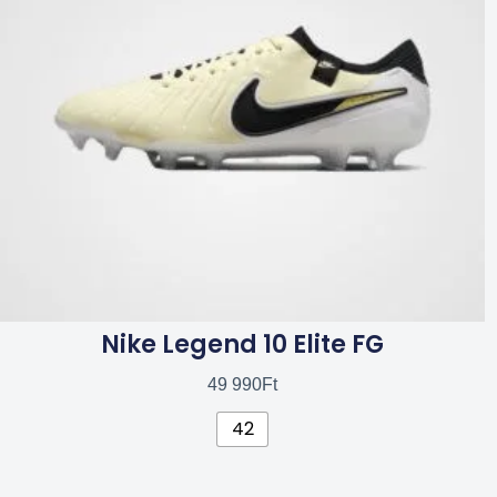
van.
A
változatok
a
termékoldalon
választhatók
ki
Nike Legend 10 Elite FG
49 990
Ft
42