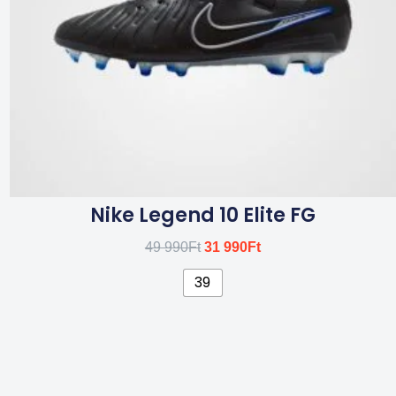
a
termékoldalon
választhatók
ki
Nike Legend 10 Elite FG
49 990
Ft
31 990
Ft
39