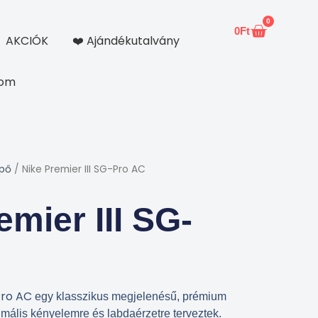
0
0
Ft
Kosár
AKCIÓK
❤️ Ajándékutalvány
kom
ipő
/ Nike Premier III SG-Pro AC
emier III SG-
Pro AC
egy klasszikus megjelenésű, prémium
imális kényelemre és labdaérzetre terveztek.