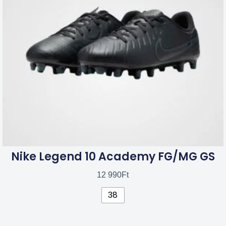
van.
A
változatok
a
termékoldalon
választhatók
ki
Nike Legend 10 Academy FG/MG GS
12 990
Ft
38