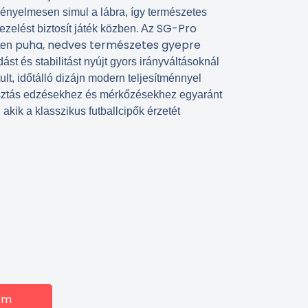
kényelmesen simul a lábra, így természetes
SG-Pro
ezelést biztosít játék közben. Az
puha, nedves természetes gyepre
ten
dást és stabilitást nyújt gyors irányváltásoknál
tult, időtálló dizájn modern teljesítménnyel
lasztás edzésekhez és mérkőzésekhez egyaránt
akik a klasszikus futballcipők érzetét
em