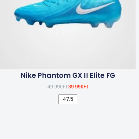
a
termékoldalon
választhatók
ki
Nike Phantom GX II Elite FG
49 990
Ft
39 990
Ft
47.5