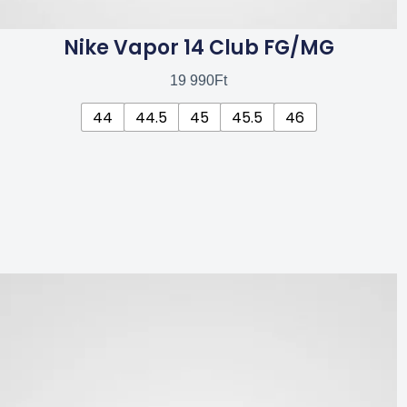
Nike Vapor 14 Club FG/MG
19 990
Ft
44
44.5
45
45.5
46
Ennek
a
terméknek
több
variációja