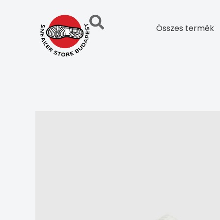
Skip
to
Összes termék
content