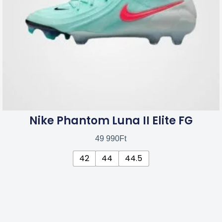
a
termékoldalon
választhatók
ki
Nike Phantom Luna II Elite FG
49 990
Ft
42
44
44.5