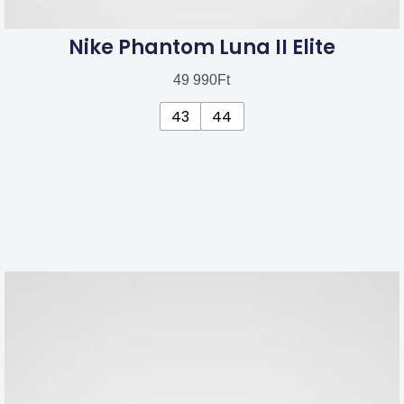
Nike Phantom Luna II Elite
49 990
Ft
43
44
Ennek
a
terméknek
több
variációja