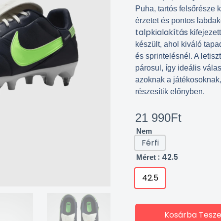
Puha, tartós felsőrésze 
érzetet és pontos labdak
talpkialakítás
kifejezet
készült, ahol kiváló tapa
és sprintelésnél. A letisz
párosul, így ideális vá
azoknak a játékosoknak, 
részesítik előnyben.
21 990
Ft
Nem
Férfi
: 42.5
Méret
42.5
Kosárba Tesz