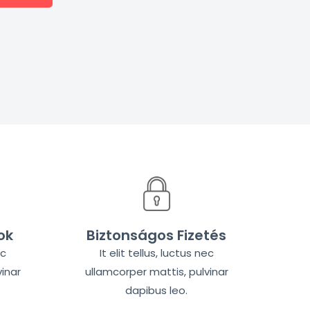
ok
Biztonságos Fizetés
ec
It elit tellus, luctus nec
inar
ullamcorper mattis, pulvinar
dapibus leo.