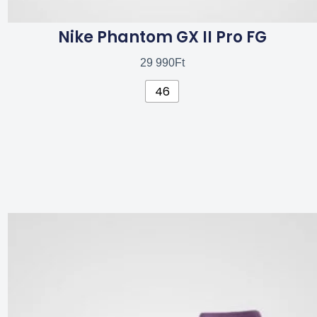
Nike Phantom GX II Pro FG
29 990
Ft
46
Ennek
a
terméknek
több
variációja