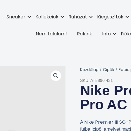
Sneaker
Kollekciók
Ruházat
Kiegészítők
Nem találom!
Rólunk
Infó
Fió
Kezdőlap
/
Cipők
/
Focic
SKU: AT5890 431
Nike Pr
Pro AC
Nike Premier III SG-
A
futballcipő, amelyet max