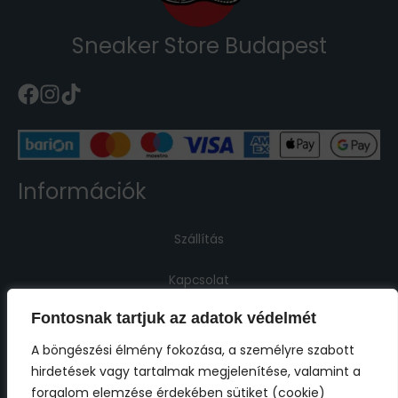
Sneaker Store Budapest
Információk
Szállítás
Kapcsolat
Fontosnak tartjuk az adatok védelmét
Jogi információk
A böngészési élmény fokozása, a személyre szabott
hirdetések vagy tartalmak megjelenítése, valamint a
Impresszum
forgalom elemzése érdekében sütiket (cookie)