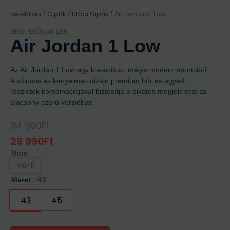
Kezdőlap
/
Cipők
/
Utcai Cipők
/ Air Jordan 1 Low
SKU: 553558 165
Air Jordan 1 Low
Az Air Jordan 1 Low egy klasszikus, mégis modern sportcipő.
A stílusos és kényelmes dizájn prémium bőr és egyedi
részletek kombinációjával biztosítja a divatos megjelenést az
alacsony szárú verzióban.
34 990
Ft
Original
Current
Price
Price
29 990
Ft
Was:
Is:
Nem
34
29
990Ft.
990Ft.
Férfi
: 43
Méret
43
45