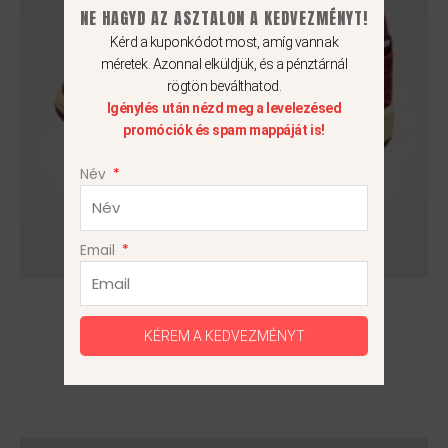
van.
NE HAGYD AZ ASZTALON A KEDVEZMÉNYT!
A
Kérd a kuponkódot most, amíg vannak
változatok
méretek. Azonnal elküldjük, és a pénztárnál
a
rögtön beválthatod.
termékoldalon
Igénylés után nézd meg a levelezésed
promóciók és spam mappáját is!
választhatók
ki
Név
Email
Air Jordan 1 Mid Tiki Leaf
27 990
Ft
22 990
Ft
KÉREM A KEDVEZMÉNYT
37.5