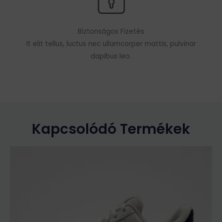
Biztonságos Fizetés
It elit tellus, luctus nec ullamcorper mattis, pulvinar
dapibus leo.
Kapcsolódó Termékek
Ennek
a
terméknek
több
variációja
van.