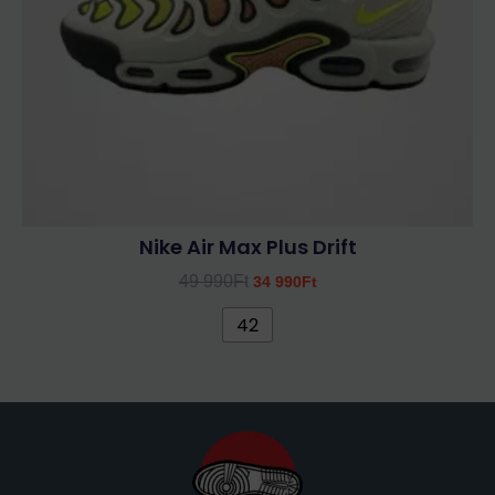
a
termékoldalon
választhatók
ki
Nike Air Max Plus Drift
49 990
Ft
34 990
Ft
42