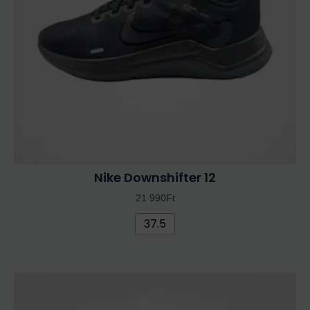
változatok
a
termékoldalon
választhatók
ki
Nike Downshifter 12
21 990
Ft
37.5
Ennek
a