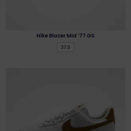
Nike Blazer Mid ’77 GS
37.5
Ennek
a
terméknek
több
variációja
van.
A
változatok
a