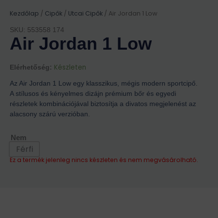
Kezdőlap
/
Cipők
/
Utcai Cipők
/ Air Jordan 1 Low
SKU: 553558 174
Air Jordan 1 Low
Készleten
Elérhetőség:
Az Air Jordan 1 Low egy klasszikus, mégis modern sportcipő.
A stílusos és kényelmes dizájn prémium bőr és egyedi
részletek kombinációjával biztosítja a divatos megjelenést az
alacsony szárú verzióban.
Nem
Férfi
Ez a termék jelenleg nincs készleten és nem megvásárolható.