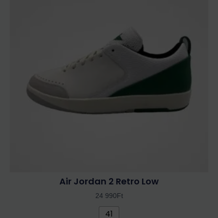
terméknek
több
variációja
van.
A
változatok
a
termékoldalon
választhatók
ki
Air Jordan 2 Retro Low
24 990
Ft
41