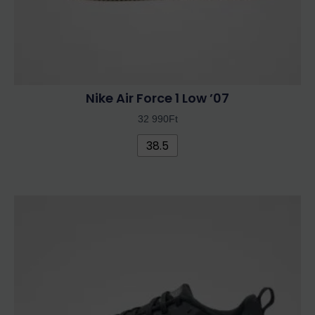
Nike Air Force 1 Low ’07
32 990
Ft
38.5
Ennek
a
terméknek
több
variációja
van.
A