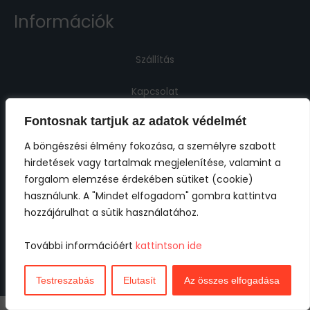
Információk
Szállítás
Kapcsolat
Fontosnak tartjuk az adatok védelmét
Jogi információk
A böngészési élmény fokozása, a személyre szabott
hirdetések vagy tartalmak megjelenítése, valamint a
Impresszum
forgalom elemzése érdekében sütiket (cookie)
használunk. A "Mindet elfogadom" gombra kattintva
ÁSZF
hozzájárulhat a sütik használatához.
Adatkezelési tájékoztató
További információért
kattintson ide
Cookie tájékoztató
Nem találod?
Testreszabás
Elutasít
Az összes elfogadása