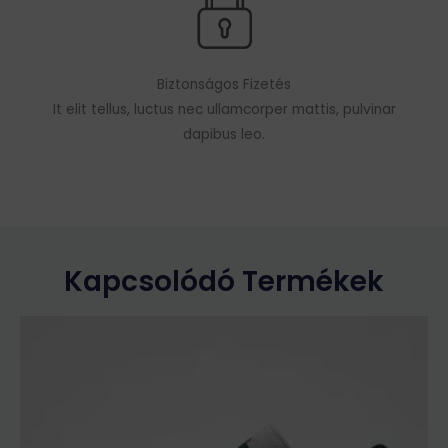
Biztonságos Fizetés
It elit tellus, luctus nec ullamcorper mattis, pulvinar
dapibus leo.
Kapcsolódó Termékek
Ennek
a
terméknek
több
variációja