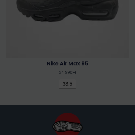
termékoldalon
választhatók
ki
Nike Air Max 95
34 990
Ft
38.5