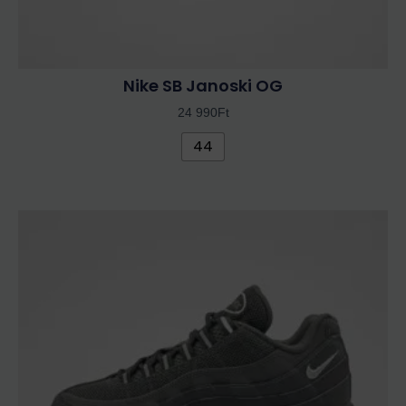
Nike SB Janoski OG
24 990
Ft
44
Ennek
a
terméknek
több
variációja
van.
A
változatok
a