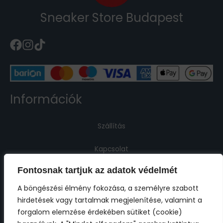
Sneaker Store Budapest
Információk
Szállítás
Kapcsolat
Fontosnak tartjuk az adatok védelmét
Jogi információk
A böngészési élmény fokozása, a személyre szabott
hirdetések vagy tartalmak megjelenítése, valamint a
Impresszum
forgalom elemzése érdekében sütiket (cookie)