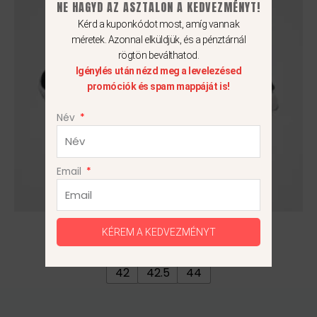
variációja
NE HAGYD AZ ASZTALON A KEDVEZMÉNYT!
van.
Kérd a kuponkódot most, amíg vannak
A
méretek. Azonnal elküldjük, és a pénztárnál
változatok
rögtön beválthatod.
Igénylés után nézd meg a levelezésed
a
promóciók és spam mappáját is!
termékoldalon
választhatók
Név
ki
Email
Nike React Revision
KÉREM A KEDVEZMÉNYT
36 990
Ft
42
42.5
44