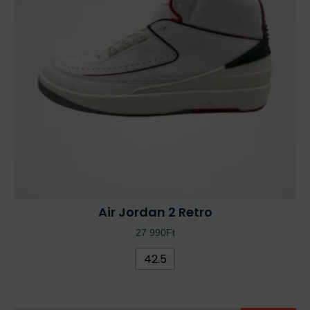
van.
A
változatok
a
termékoldalon
választhatók
ki
Air Jordan 2 Retro
27 990
Ft
42.5