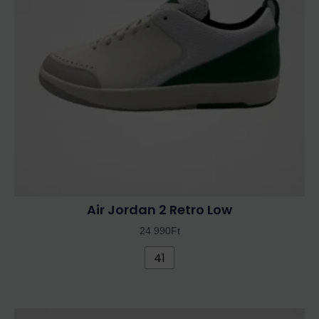
van.
A
változatok
a
termékoldalon
választhatók
ki
Air Jordan 2 Retro Low
24 990
Ft
41
Ennek