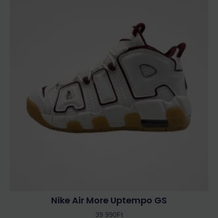
a
terméknek
több
variációja
van.
A
változatok
a
termékoldalon
választhatók
ki
Nike Air More Uptempo GS
39 990
Ft