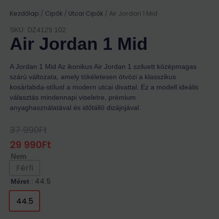
Kezdőlap
/
Cipők
/
Utcai Cipők
/ Air Jordan 1 Mid
SKU: DZ4129 102
Air Jordan 1 Mid
A Jordan 1 Mid Az ikonikus Air Jordan 1 sziluett középmagas
szárú változata, amely tökéletesen ötvözi a klasszikus
kosárlabda-stílust a modern utcai divattal. Ez a modell ideális
választás mindennapi viseletre, prémium
anyaghasználatával és időtálló dizájnjával.
37 990
Ft
Original
Current
Price
Price
29 990
Ft
Was:
Is:
Nem
37
29
990Ft.
990Ft.
Férfi
: 44.5
Méret
44.5