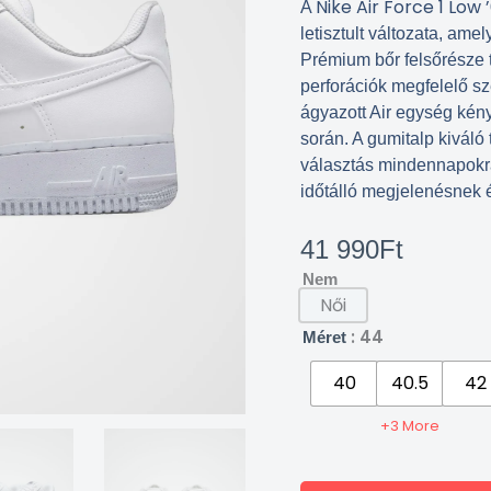
Nike Air Force 1 Low 
A
letisztult változata, ame
Prémium bőr felsőrésze t
perforációk megfelelő sz
ágyazott Air egység kén
során. A gumitalp kiváló 
választás mindennapokra
időtálló megjelenésnek
41 990
Ft
Nem
Női
: 44
Méret
40
40.5
42
+3 More