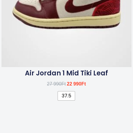
a
termékoldalon
választhatók
ki
Air Jordan 1 Mid Tiki Leaf
27 990
Ft
22 990
Ft
37.5