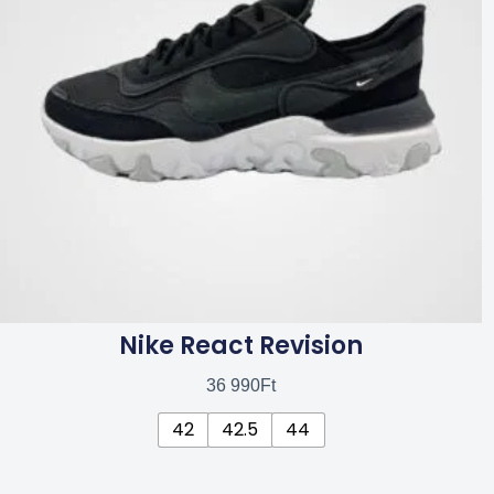
van.
A
változatok
a
termékoldalon
választhatók
ki
Nike React Revision
36 990
Ft
42
42.5
44