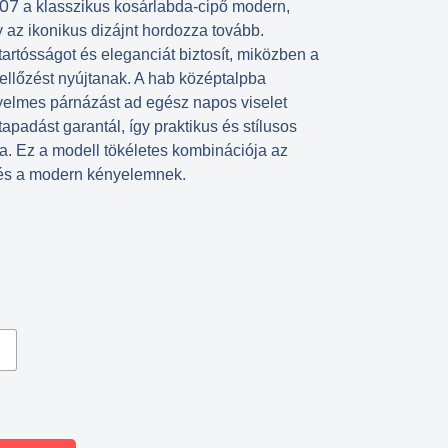
’07
a klasszikus kosárlabda-cipő modern,
ly az ikonikus dizájnt hordozza tovább.
artósságot és eleganciát biztosít, miközben a
ellőzést nyújtanak. A hab középtalpba
yelmes párnázást ad egész napos viselet
tapadást garantál, így praktikus és stílusos
. Ez a modell tökéletes kombinációja az
 és a modern kényelemnek.