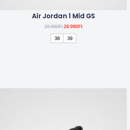
Air Jordan 1 Mid GS
29 990
Ft
26 990
Ft
38
39
Ennek
a
terméknek
több
variációja