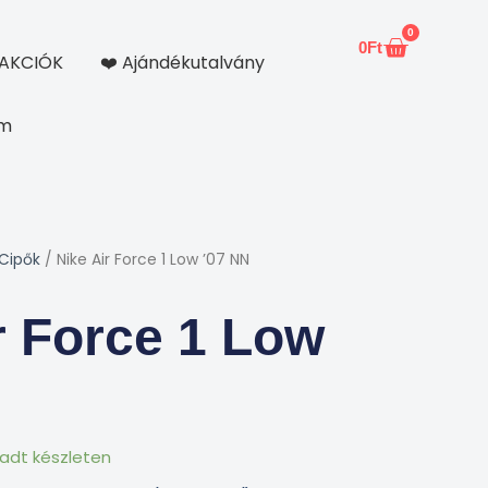
0
0
Ft
Kosár
AKCIÓK
❤️ Ajándékutalvány
om
 Cipők
/ Nike Air Force 1 Low ’07 NN
r Force 1 Low
adt készleten