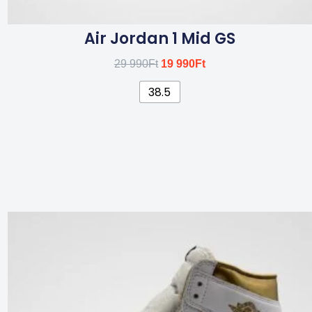
Air Jordan 1 Mid GS
29 990
Ft
19 990
Ft
38.5
Ennek
a
terméknek
több
variációja