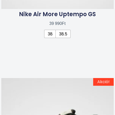
Nike Air More Uptempo GS
39 990
Ft
38
38.5
Ennek
Original
Current
Akció!
price
price
a
was:
is:
terméknek
49
34
több
990Ft.
990Ft.
variációja