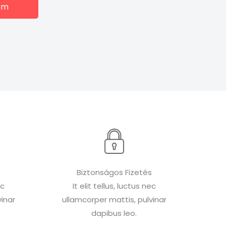
em
Biztonságos Fizetés
ec
It elit tellus, luctus nec
inar
ullamcorper mattis, pulvinar
dapibus leo.