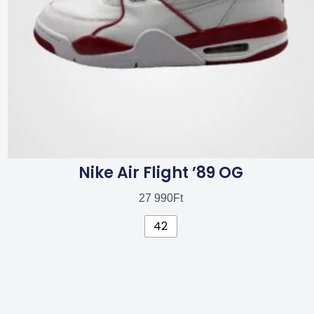
a
termékoldalon
választhatók
ki
Nike Air Flight ’89 OG
27 990
Ft
42