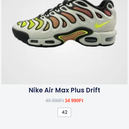
van.
A
változatok
a
termékoldalon
választhatók
ki
Nike Air Max Plus Drift
49 990
Ft
34 990
Ft
42