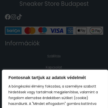
Sneaker Store Budapest
Információk
Szállítás
Kapcsolat
Fontosnak tartjuk az adatok védelmét
Jogi információk
A böngészési élmény fokozása, a személyre szabott
hirdetések vagy tartalmak megjelenítése, valamint a
Impresszum
forgalom elemzése érdekében sütiket (cookie)
használunk. A "Mindet elfogadom" gombra kattintva
ÁSZF