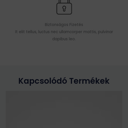
Biztonságos Fizetés
It elit tellus, luctus nec ullamcorper mattis, pulvinar
dapibus leo.
Kapcsolódó Termékek
Ennek
a
terméknek
több
variációja