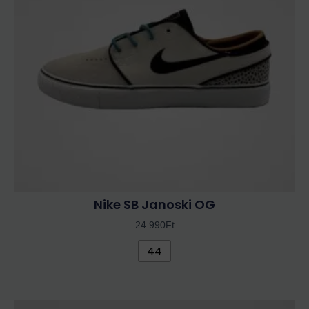
van.
A
változatok
a
termékoldalon
választhatók
ki
Nike SB Janoski OG
24 990
Ft
44
Ennek