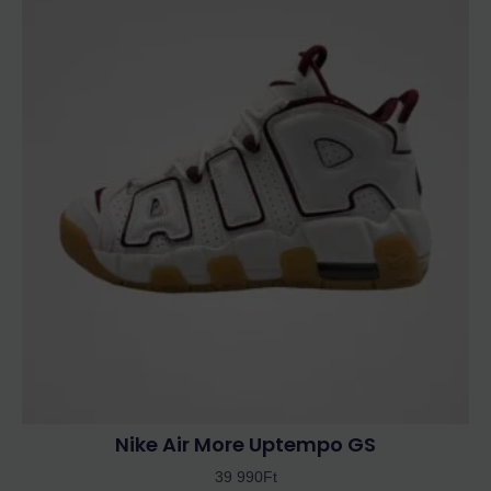
a
terméknek
több
variációja
van.
A
változatok
a
termékoldalon
választhatók
ki
Nike Air More Uptempo GS
39 990
Ft