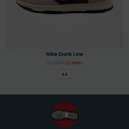
választhatók
ki
Nike Dunk Low
32 990
Ft
22 990
Ft
44