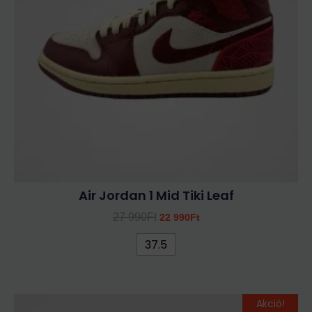
A
változatok
a
termékoldalon
választhatók
ki
Air Jordan 1 Mid Tiki Leaf
27 990
Ft
22 990
Ft
37.5
Original
Current
Ennek
Akció!