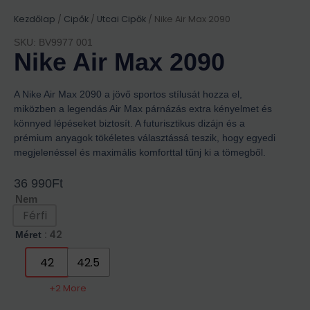
Kezdőlap
/
Cipők
/
Utcai Cipők
/ Nike Air Max 2090
SKU: BV9977 001
Nike Air Max 2090
A Nike Air Max 2090 a jövő sportos stílusát hozza el,
miközben a legendás Air Max párnázás extra kényelmet és
könnyed lépéseket biztosít. A futurisztikus dizájn és a
prémium anyagok tökéletes választássá teszik, hogy egyedi
megjelenéssel és maximális komforttal tűnj ki a tömegből.
36 990
Ft
Nem
Férfi
: 42
Méret
42
42.5
+2 More