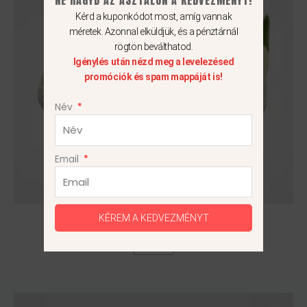
Kérd a kuponkódot most, amíg vannak
méretek. Azonnal elküldjük, és a pénztárnál
rögtön beválthatod.
Igénylés után nézd meg a levelezésed
promóciók és spam mappáját is!
Név
Email
Nike Air Force 1 Low ’07 NN
KÉREM A KEDVEZMÉNYT
38.5
Ennek