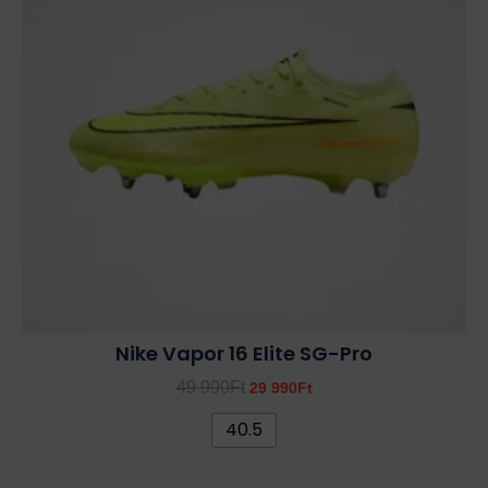
variációja
van.
A
változatok
a
termékoldalon
választhatók
ki
Nike Vapor 16 Elite SG-Pro
49 990
Ft
29 990
Ft
40.5