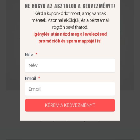
NE HAGYD AZ ASZTALON A KEDVEZMÉNYT!
van.
A
Kérd a kuponkódot most, amíg vannak
méretek. Azonnal elküldjük, és a pénztárnál
változatok
rögtön beválthatod.
a
Igénylés után nézd meg a levelezésed
termékoldalon
promóciók és spam mappáját is!
választhatók
ki
Név
Email
Nike Vapor 16 Club FG/MG
16 990
Ft
KÉREM A KEDVEZMÉNYT
41
42
42.5
44