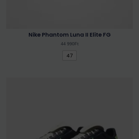
Nike Phantom Luna II Elite FG
44 990
Ft
47
Ennek
a
terméknek
több
variációja
van.
A
változatok