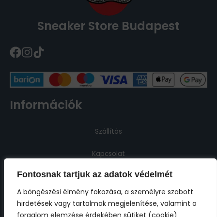
Sneaker Store Budapest
Információk
Szállítás
Kapcsolat
Fontosnak tartjuk az adatok védelmét
Jogi információk
A böngészési élmény fokozása, a személyre szabott
hirdetések vagy tartalmak megjelenítése, valamint a
Impresszum
forgalom elemzése érdekében sütiket (cookie)