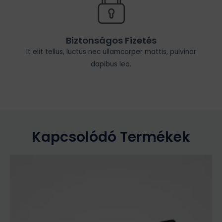
Biztonságos Fizetés
It elit tellus, luctus nec ullamcorper mattis, pulvinar
dapibus leo.
Kapcsolódó Termékek
Ennek
a
terméknek
több
variációja