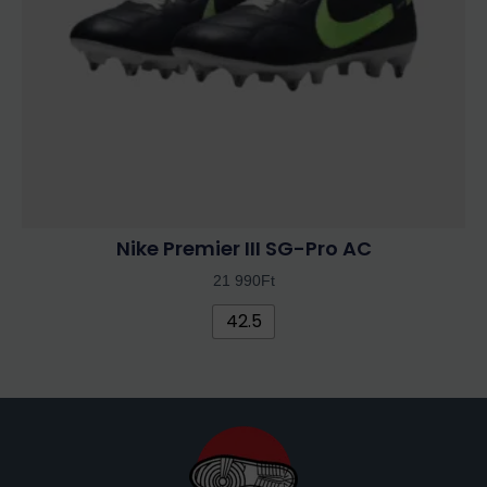
a
termékoldalon
választhatók
ki
Nike Premier III SG-Pro AC
21 990
Ft
42.5