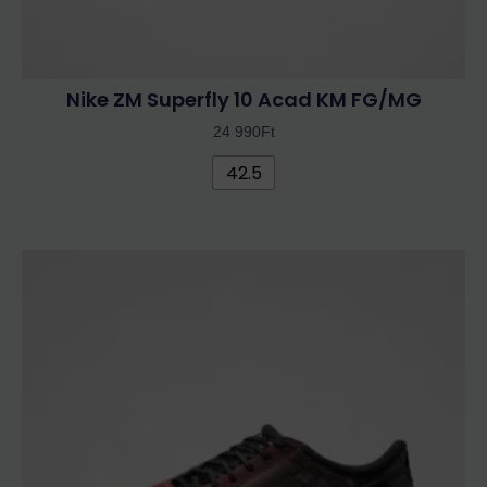
Nike ZM Superfly 10 Acad KM FG/MG
24 990
Ft
42.5
Ennek
a
terméknek
több
variációja
van.
A
változatok
a