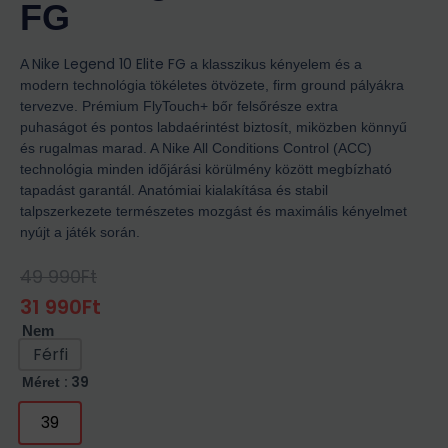
FG
Nike Legend 10 Elite FG
A
a klasszikus kényelem és a
modern technológia tökéletes ötvözete, firm ground pályákra
tervezve. Prémium FlyTouch+ bőr felsőrésze extra
puhaságot és pontos labdaérintést biztosít, miközben könnyű
és rugalmas marad. A Nike All Conditions Control (ACC)
technológia minden időjárási körülmény között megbízható
tapadást garantál. Anatómiai kialakítása és stabil
talpszerkezete természetes mozgást és maximális kényelmet
nyújt a játék során.
49 990
Ft
Original
Current
Price
Price
31 990
Ft
Was:
Is:
Nem
49
31
990Ft.
990Ft.
Férfi
: 39
Méret
39