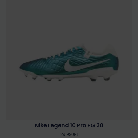
a
terméknek
több
variációja
van.
A
változatok
a
termékoldalon
választhatók
ki
Nike Legend 10 Pro FG 30
29 990
Ft