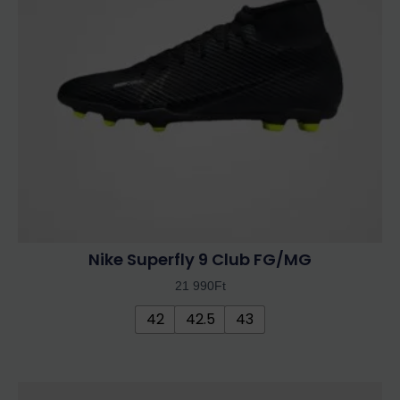
van.
A
változatok
a
termékoldalon
választhatók
ki
Nike Superfly 9 Club FG/MG
21 990
Ft
42
42.5
43
Ennek